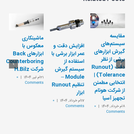
مقایسه
ماشینکاری
سیستم‌های
معکوس با
افزایش دقت و
گیرش ابزارهای
ابزارهای Back
عمر ابزار برشی با
برشی از نظر
Counterboring
استفاده از
دقت (Runout
شرکت H.Bilz
سیستم گیرش
Tolerance) |
Module –
21ام تیر, 1404
|
0
انتخابی مطمئن
Comments
تنظیم Runout
از شرکت هونام
ابزار
تجهیز آسیا
17ام خرداد, 1404
|
0
Comments
8ام خرداد, 1404
|
0
Comments