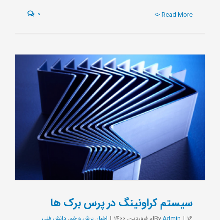
0
> Read More
سیستم کراونینگ در پرس برک ها
16ام فروردین, 1400
|
Admin
By
|
اخبار
,
برش و خم
,
دانش فنی