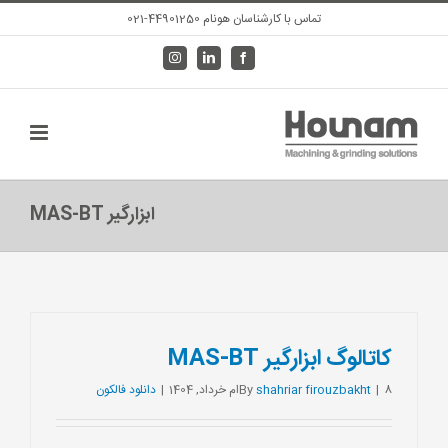
Ski
تماس با کارشناسان هونام 44901250-021
t
Instagram
LinkedIn
Facebook
conten
ابزارگیر MAS-BT
کاتالوگ ابزارگیر MAS-BT
8ام خرداد, 1404
|
shahriar firouzbakht
By
|
دانلود فالکون